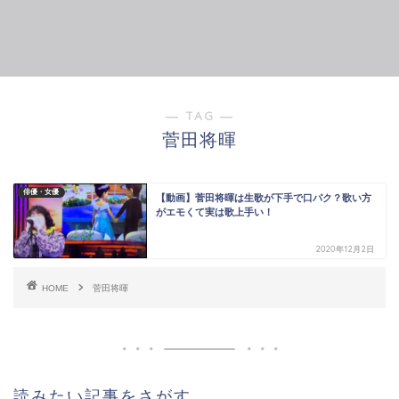
― TAG ―
菅田将暉
俳優・女優
【動画】菅田将暉は生歌が下手で口パク？歌い方
がエモくて実は歌上手い！
2020年12月2日
HOME
菅田将暉
読みたい記事をさがす