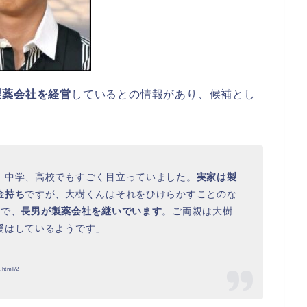
製薬会社を経営
しているとの情報があり、候補とし
、中学、高校でもすごく目立っていました。
実家は製
金持ち
ですが、大樹くんはそれをひけらかすことのな
子
で、
長男が製薬会社を継いでいます
。ご両親は大樹
援はしているようです」
.html/2