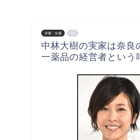
俳優・女優
PR
中林大樹の実家は奈良
一薬品の経営者という