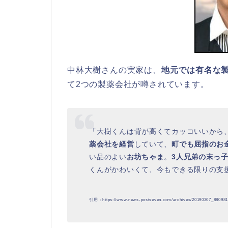
中林大樹さんの実家は、
地元では有名な
て2つの製薬会社が噂されています。
「大樹くんは背が高くてカッコいいから
薬会社を経営
していて、
町でも屈指のお
い品のよい
お坊ちゃま
。
3人兄弟の末っ
くんがかわいくて、今もできる限りの支
引用：https://www.news-postseven.com/archives/20190307_880981