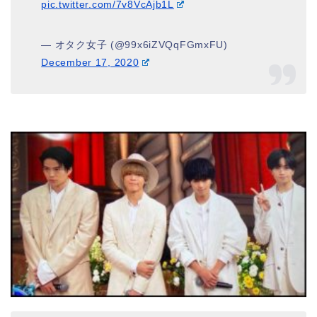
pic.twitter.com/7v8VcAjb1L
— オタク女子 (@99x6iZVQqFGmxFU)
December 17, 2020