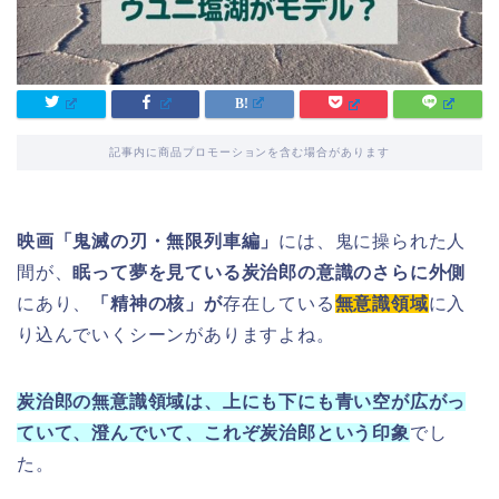
記事内に商品プロモーションを含む場合があります
映画「鬼滅の刃・無限列車編」
には、鬼に操られた人
間が、
眠って夢を見ている炭治郎の意識のさらに外側
にあり、
「精神の核」が
存在している
無意識領域
に入
り込んでいくシーンがありますよね。
炭治郎の無意識領域は、上にも下にも青い空が広がっ
ていて、澄んでいて、これぞ炭治郎という印象
でし
た。