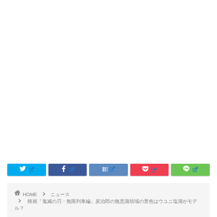
HOME
ニュース
映画「鬼滅の刃・無限列車編」炭治郎の無意識領域の景色はウユニ塩湖がモデ
ル？