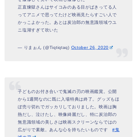
正直煉獄さんはサイコみのある目がぱきってる人
ってアニメで思ってたけど映画見たらすごい人で
かっこよかった。あとは炭治郎の無意識領域ウユ
ニ塩湖すぎて吹いた
— りまぉん (@Tiqtiqtaq)
October 26, 2020
子どものお付き合いで鬼滅の刃の映画鑑賞。公開
から1週間なのに既に入場特典は終了。グッズもほ
ぼ売り切れでガッカリしておりました。映画は胸
熱だし、泣けたし、映像綺麗だし、特に炭治郎の
無意識領域の美しさは映画スクリーンならではの
広がりで素敵。あんな心を持ちたいものです
#鬼