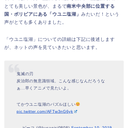
とても美しい景色が、まるで
南米中央部に位置する
国・ボリビアにある「ウユニ塩湖」
みたいだ！という
声がとても多くありました。
「ウユニ塩湖」についての詳細は下記に後述します
が、ネットの声を見ていきたいと思います。
鬼滅の刃
炭治郎の無意識領域、こんな感じなんだろうな
ぁ…早くアニメで見たいよ。
てかウユニ塩湖のパズルほしい
pic.twitter.com/AFTw3nG6yk
— ピーコ (@kusanisi0808)
September 10, 2019