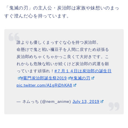
「鬼滅の刃」の主人公・炭治郎は家族や妹想いのまっ
すぐ澄んだ心を持っています。
誰よりも優しくまっすぐな心を持つ炭治郎。
命懸けで鬼と戦い禰豆子を人間に戻すため頑張る
炭治郎めちゃくちゃかっこ良くて大好きです。こ
れからも危険な戦いが続くけど炭治郎の武運を願
っています頑張れ！
#７月１４日は炭治郎の誕生日
#竈門炭治郎誕生祭2019
#鬼滅の刃
pic.twitter.com/A1gRjDhKA8
— ネムっち (@nem_anime)
July 13, 2019