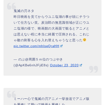
鬼滅の刃ネタ
昨日映画を見てからウユニ塩湖の事が頭にチラつ
いて仕方ない笑。炭治郎の無意識領域が正にウユ
ニ塩湖の様で、映画館の大画面で観るとアニメと
は思えない程に本当に綺麗で圧倒される。これじ
ゃ敵の刺客も心を入れ替えちゃうなと思った
pic.twitter.com/mhlseQraHH
— のぶ@周囲５ｍ位のつぶやき
(@ApKBe6nhJFjiE8s)
October 23, 2020
ミーハー心で鬼滅の刃アニメ一挙放送でアニメ版
を履修して勢いで映画も履修した