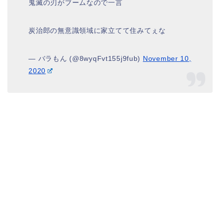
鬼滅の刃がブームなので一言
炭治郎の無意識領域に家立てて住みてぇな
— バラもん (@8wyqFvt155j9fub)
November 10,
2020